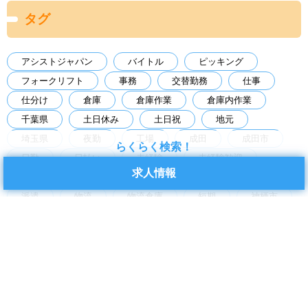
タグ
アシストジャパン
バイトル
ピッキング
フォークリフト
事務
交替勤務
仕事
仕分け
倉庫
倉庫作業
倉庫内作業
千葉県
土日休み
土日祝
地元
埼玉県
夜勤
工場
成田
成田市
らくらく検索！
日勤
日払い
未経験
未経験歓迎
求人情報
東京都
梱包
検品
検査
求人
派遣
物流
物流倉庫
短期
神栖市
空調あり
経験者歓迎
茨城県
茨城県神栖市
製造
製造業
転職
軽作業
長期
食品工場
高時給
アーカイブ