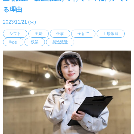
る理由
2023/11/21 (火)
シフト
主婦
仕事
子育て
工場派遣
時短
残業
製造派遣