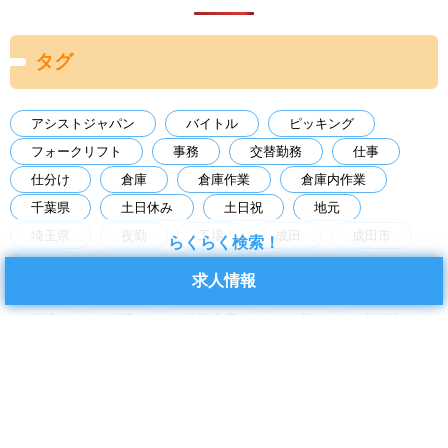
タグ
アシストジャパン
バイトル
ピッキング
フォークリフト
事務
交替勤務
仕事
仕分け
倉庫
倉庫作業
倉庫内作業
千葉県
土日休み
土日祝
地元
埼玉県
夜勤
工場
成田
成田市
らくらく検索！
日勤
日払い
未経験
未経験歓迎
求人情報
東京都
梱包
検品
検査
求人
派遣
物流
物流倉庫
短期
神栖市
空調あり
経験者歓迎
茨城県
茨城県神栖市
製造
製造業
転職
軽作業
長期
食品工場
高時給