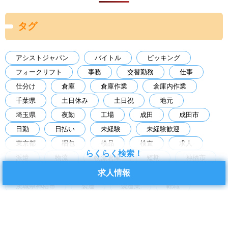
タグ
アシストジャパン
バイトル
ピッキング
フォークリフト
事務
交替勤務
仕事
仕分け
倉庫
倉庫作業
倉庫内作業
千葉県
土日休み
土日祝
地元
埼玉県
夜勤
工場
成田
成田市
日勤
日払い
未経験
未経験歓迎
東京都
梱包
検品
検査
求人
らくらく検索！
派遣
物流
物流倉庫
短期
神栖市
空調あり
経験者歓迎
茨城県
求人情報
茨城県神栖市
製造
製造業
転職
軽作業
長期
食品工場
高時給