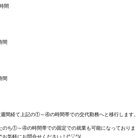
時間
時間
時間
を数週間経て上記の①～④の時間帯での交代勤務へと移行します
たのち①～④の時間帯での固定での就業も可能になっておりま
気軽にお問合せください！(^▽^)/