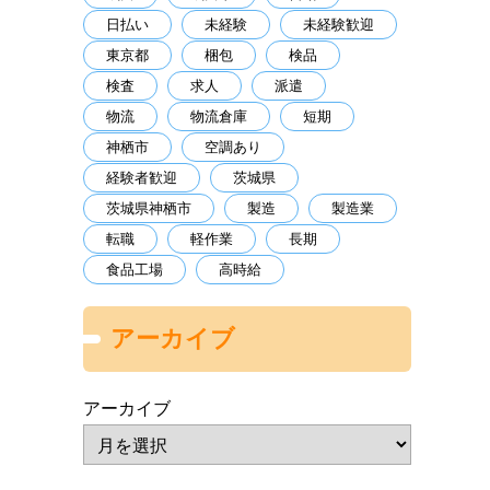
日払い
未経験
未経験歓迎
東京都
梱包
検品
検査
求人
派遣
物流
物流倉庫
短期
神栖市
空調あり
経験者歓迎
茨城県
茨城県神栖市
製造
製造業
転職
軽作業
長期
食品工場
高時給
アーカイブ
。
アーカイブ