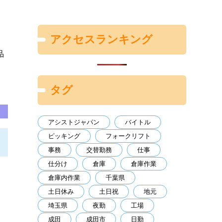
。
アクセスランキング
品
タグ
アシストジャパン
バイトル
ピッキング
フォークリフト
事務
交替勤務
仕事
仕分け
倉庫
倉庫作業
倉庫内作業
千葉県
土日休み
土日祝
地元
埼玉県
夜勤
工場
成田
成田市
日勤