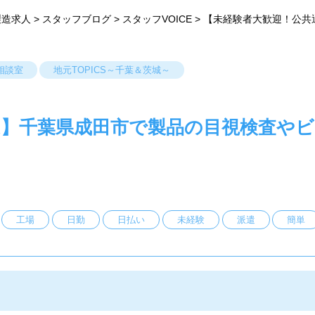
製造求人
>
スタッフブログ
>
スタッフVOICE
>
【未経験者大歓迎！公共
相談室
地元TOPICS～千葉＆茨城～
K】千葉県成田市で製品の目視検査やビ
工場
日勤
日払い
未経験
派遣
簡単