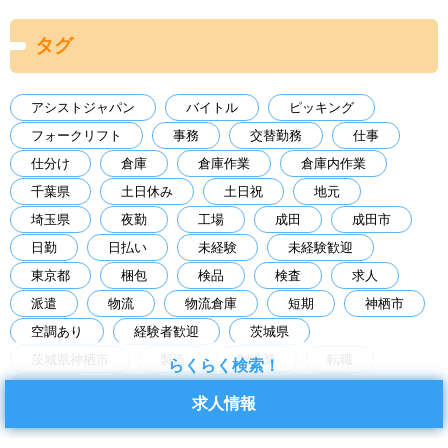
タグ
アシストジャパン
バイトル
ピッキング
フォークリフト
事務
交替勤務
仕事
仕分け
倉庫
倉庫作業
倉庫内作業
千葉県
土日休み
土日祝
地元
埼玉県
夜勤
工場
成田
成田市
日勤
日払い
未経験
未経験歓迎
東京都
梱包
検品
検査
求人
派遣
物流
物流倉庫
短期
神栖市
空調あり
経験者歓迎
茨城県
茨城県神栖市
製造
製造業
転職
らくらく検索！
軽作業
長期
食品工場
高時給
求人情報
アーカイブ