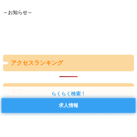
～お知らせ～
アクセスランキング
タグ
らくらく検索！
求人情報
アシストジャパン
バイトル
ピッキング
フォークリフト
事務
交替勤務
仕事
仕分け
倉庫
倉庫作業
倉庫内作業
千葉県
土日休み
土日祝
地元