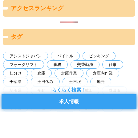
アクセスランキング
タグ
アシストジャパン
バイトル
ピッキング
フォークリフト
事務
交替勤務
仕事
仕分け
倉庫
倉庫作業
倉庫内作業
千葉県
土日休み
土日祝
地元
らくらく検索！
埼玉県
夜勤
工場
成田
成田市
日勤
日払い
未経験
未経験歓迎
求人情報
東京都
梱包
検品
検査
求人
派遣
物流
物流倉庫
短期
神栖市
空調あり
経験者歓迎
茨城県
茨城県神栖市
製造
製造業
転職