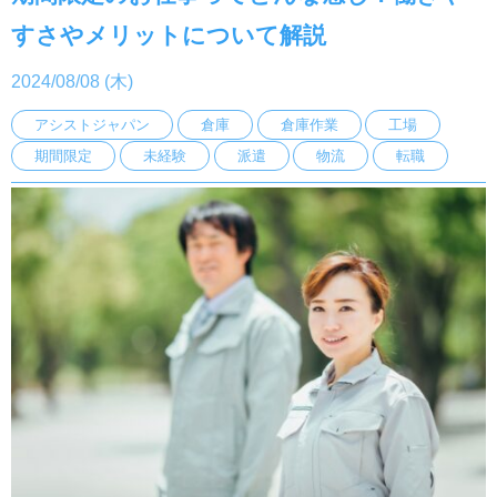
すさやメリットについて解説
2024/08/08 (木)
アシストジャパン
倉庫
倉庫作業
工場
期間限定
未経験
派遣
物流
転職