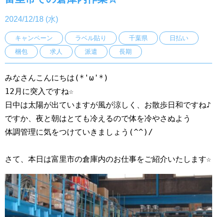
2024/12/18 (水)
キャンペーン
ラベル貼り
千葉県
日払い
梱包
求人
派遣
長期
みなさんこんにちは(*'ω'*)
12月に突入ですね☆
日中は太陽が出ていますが風が涼しく、お散歩日和ですね♪
ですか、夜と朝はとても冷えるので体を冷やさぬよう
体調管理に気をつけていきましょう(^^)/
さて、本日は富里市の倉庫内のお仕事をご紹介いたします☆