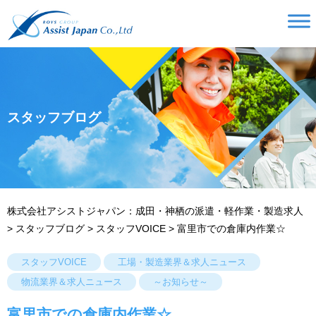
スタッフブログ
株式会社アシストジャパン：成田・神栖の派遣・軽作業・製造求人
>
スタッフブログ
>
スタッフVOICE
>
富里市での倉庫内作業☆
スタッフVOICE
工場・製造業界＆求人ニュース
物流業界＆求人ニュース
～お知らせ～
富里市での倉庫内作業☆