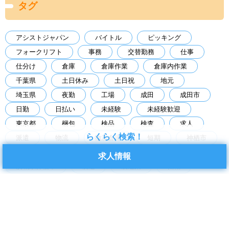
タグ
アシストジャパン
バイトル
ピッキング
フォークリフト
事務
交替勤務
仕事
仕分け
倉庫
倉庫作業
倉庫内作業
千葉県
土日休み
土日祝
地元
埼玉県
夜勤
工場
成田
成田市
日勤
日払い
未経験
未経験歓迎
東京都
梱包
検品
検査
求人
らくらく検索！
派遣
物流
物流倉庫
短期
神栖市
空調あり
経験者歓迎
茨城県
求人情報
茨城県神栖市
製造
製造業
転職
軽作業
長期
食品工場
高時給
アーカイブ