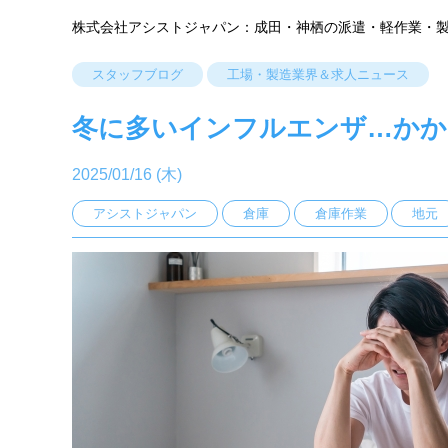
株式会社アシストジャパン：成田・神栖の派遣・軽作業・
スタッフブログ
工場・製造業界＆求人ニュース
冬に多いインフルエンザ…かか
2025/01/16 (木)
アシストジャパン
倉庫
倉庫作業
地元