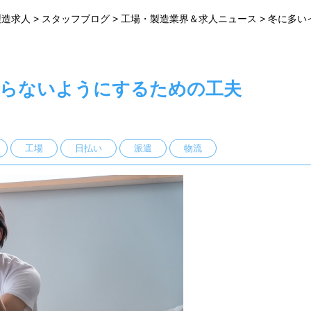
製造求人
>
スタッフブログ
>
工場・製造業界＆求人ニュース
>
冬に多い
らないようにするための工夫
工場
日払い
派遣
物流