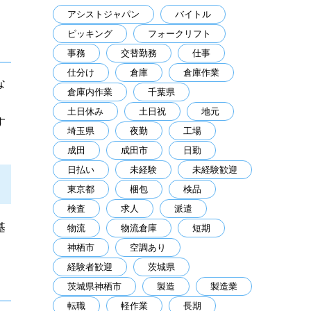
アシストジャパン
バイトル
ピッキング
フォークリフト
事務
交替勤務
仕事
仕分け
倉庫
倉庫作業
な
倉庫内作業
千葉県
土日休み
土日祝
地元
す
埼玉県
夜勤
工場
成田
成田市
日勤
日払い
未経験
未経験歓迎
東京都
梱包
検品
検査
求人
派遣
基
物流
物流倉庫
短期
神栖市
空調あり
経験者歓迎
茨城県
茨城県神栖市
製造
製造業
転職
軽作業
長期