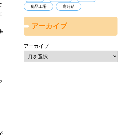
て
食品工場
高時給
は
アーカイブ
果
アーカイブ
フ
が