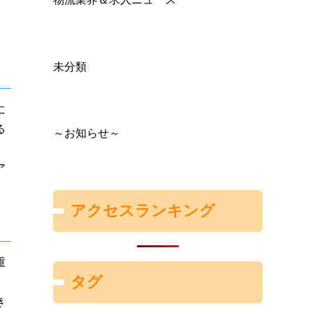
つ
未分類
に
る
～お知らせ～
ア
アクセスランキング
重
タグ
き