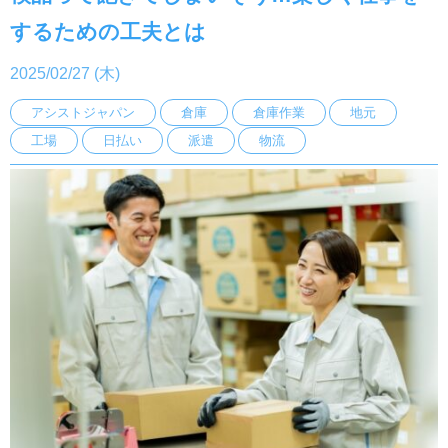
するための工夫とは
2025/02/27 (木)
アシストジャパン
倉庫
倉庫作業
地元
工場
日払い
派遣
物流