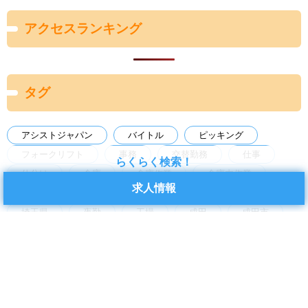
アクセスランキング
タグ
アシストジャパン
バイトル
ピッキング
フォークリフト
事務
交替勤務
仕事
らくらく検索！
仕分け
倉庫
倉庫作業
倉庫内作業
求人情報
千葉県
土日休み
土日祝
地元
埼玉県
夜勤
工場
成田
成田市
日勤
日払い
未経験
未経験歓迎
東京都
梱包
検品
検査
求人
派遣
物流
物流倉庫
短期
神栖市
空調あり
経験者歓迎
茨城県