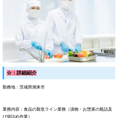
☆：詳細紹介
勤務地：茨城県潮来市
業務内容：食品の製造ライン業務（漬物・お惣菜の瓶詰及
び袋詰め作業）