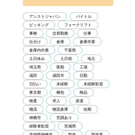
アシストジャパン
バイトル
ピッキング
フォークリフト
事務
交替勤務
仕事
仕分け
倉庫
倉庫作業
倉庫内作業
千葉県
土日休み
土日祝
地元
埼玉県
夜勤
工場
成田
成田市
日勤
日払い
未経験
未経験歓迎
東京都
梱包
検品
検査
求人
派遣
物流
物流倉庫
短期
神栖市
空調あり
経験者歓迎
茨城県
茨城県神栖市
製造
製造業