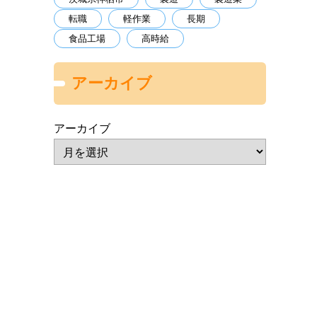
転職
軽作業
長期
食品工場
高時給
アーカイブ
アーカイブ