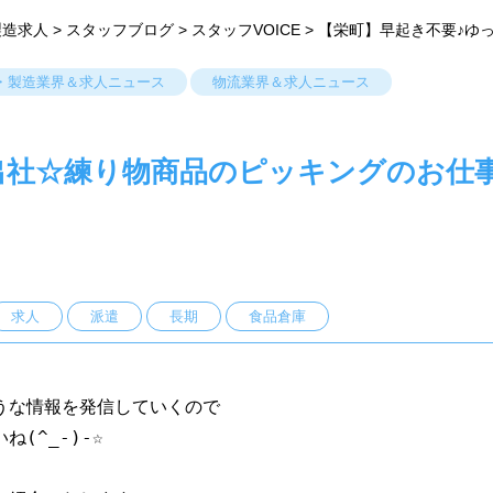
製造求人
>
スタッフブログ
>
スタッフVOICE
>
【栄町】早起き不要♪ゆ
・製造業界＆求人ニュース
物流業界＆求人ニュース
出社☆練り物商品のピッキングのお仕
求人
派遣
長期
食品倉庫
うな情報を発信していくので
(^_-)-☆