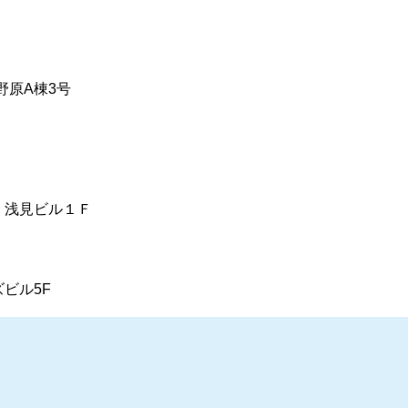
大野原A棟3号
1 浅見ビル１Ｆ
ズビル5F