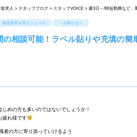
製造求人
>
スタッフブログ
>
スタッフVOICE
>
週3日～/時短勤務など、
物流業界＆求人ニュース
～お知らせ～
時間の相談可能！ラベル貼りや充填の簡
はじめの方も多いのではないでしょうか！
お疲れ様です
求職者の方に寄り添っていけるよう