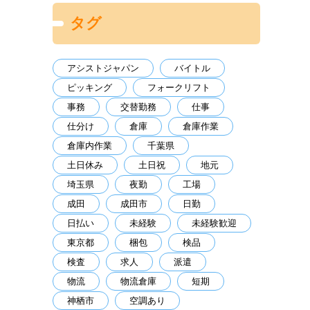
タグ
アシストジャパン
バイトル
ピッキング
フォークリフト
事務
交替勤務
仕事
仕分け
倉庫
倉庫作業
倉庫内作業
千葉県
土日休み
土日祝
地元
埼玉県
夜勤
工場
成田
成田市
日勤
日払い
未経験
未経験歓迎
東京都
梱包
検品
検査
求人
派遣
物流
物流倉庫
短期
神栖市
空調あり