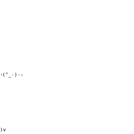
^_-)-☆