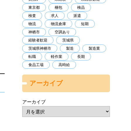
東京都
梱包
検品
検査
求人
派遣
物流
物流倉庫
短期
神栖市
空調あり
経験者歓迎
茨城県
茨城県神栖市
製造
製造業
転職
軽作業
長期
食品工場
高時給
アーカイブ
アーカイブ