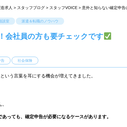
製造求人
>
スタッフブログ
>
スタッフVOICE
>
意外と知らない確定申告
相談室
派遣＆転職のノウハウ
！会社員の方も要チェックです
申告
社会保険
」という言葉を耳にする機会が増えてきました。
ん。
であっても、確定申告が必要になるケースがあります。