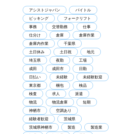
アシストジャパン
バイトル
ピッキング
フォークリフト
事務
交替勤務
仕事
仕分け
倉庫
倉庫作業
倉庫内作業
千葉県
土日休み
土日祝
地元
埼玉県
夜勤
工場
成田
成田市
日勤
日払い
未経験
未経験歓迎
東京都
梱包
検品
検査
求人
派遣
物流
物流倉庫
短期
神栖市
空調あり
経験者歓迎
茨城県
茨城県神栖市
製造
製造業