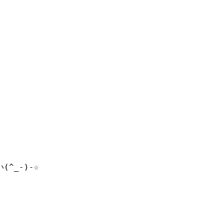
^_-)-☆