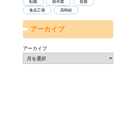
転職
軽作業
長期
食品工場
高時給
アーカイブ
アーカイブ