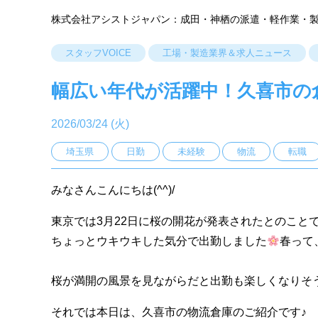
株式会社アシストジャパン：成田・神栖の派遣・軽作業・
スタッフVOICE
工場・製造業界＆求人ニュース
幅広い年代が活躍中！久喜市の倉
2026/03/24 (火)
埼玉県
日勤
未経験
物流
転職
みなさんこんにちは(^^)/
東京では3月22日に桜の開花が発表されたとのこと
ちょっとウキウキした気分で出勤しました
春って
桜が満開の風景を見ながらだと出勤も楽しくなりそうで
それでは本日は、久喜市の物流倉庫のご紹介です♪