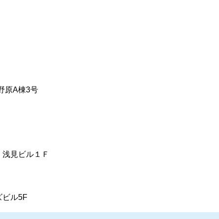
大野原A棟3号
1 浅見ビル１Ｆ
ズビル5F