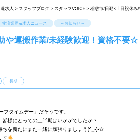
製造求人
>
スタッフブログ
>
スタッフVOICE
>
稲敷市/日勤×土日祝休み
物流業界＆求人ニュース
～お知らせ～
補助や運搬作業/未経験歓迎！資格不要☆
長期
ハーフタイムデー」だそうです。
、皆様にとっての上半期はいかがでしたか？
を新たにまた一緒に頑張りましょう(^_-)-☆
ます