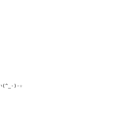
^_-)-☆