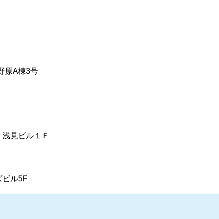
大野原A棟3号
1 浅見ビル１Ｆ
ズビル5F