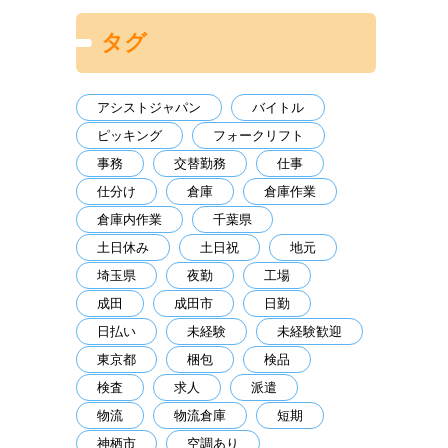
タグ
アシストジャパン
バイトル
ピッキング
フォークリフト
事務
交替勤務
仕事
仕分け
倉庫
倉庫作業
倉庫内作業
千葉県
土日休み
土日祝
地元
埼玉県
夜勤
工場
成田
成田市
日勤
日払い
未経験
未経験歓迎
東京都
梱包
検品
検査
求人
派遣
物流
物流倉庫
短期
神栖市
空調あり