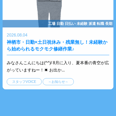
工場
日勤
日払い
未経験
派遣
転職
長期
2026.08.04
神栖市・日勤×土日祝休み・残業無し！未経験か
ら始められるモクモク修繕作業♪
みなさんこんにちは(^^)/ 8月に入り、夏本番の青空が広
がっていますねー！☀ お出か...
スタッフVOICE
～お知らせ～