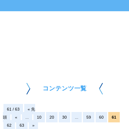
コンテンツ一覧
61 / 63
« 先
頭
«
...
10
20
30
...
59
60
61
62
63
»