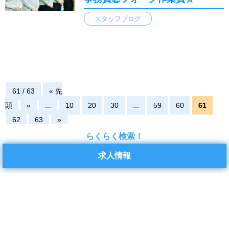
スタッフブログ
61 / 63
« 先
頭
«
...
10
20
30
...
59
60
61
62
63
»
らくらく検索！
求人情報
検索
検索
カテゴリー