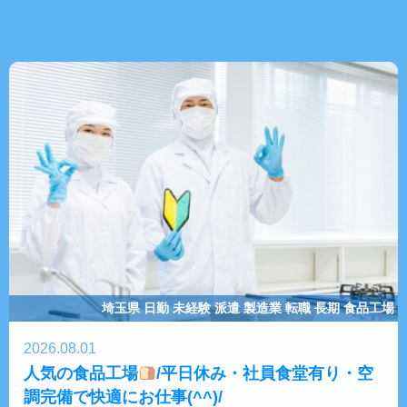
埼玉県
日勤
未経験
派遣
製造業
転職
長期
食品工場
2026.08.01
人気の食品工場
/平日休み・社員食堂有り・空
調完備で快適にお仕事(^^)/