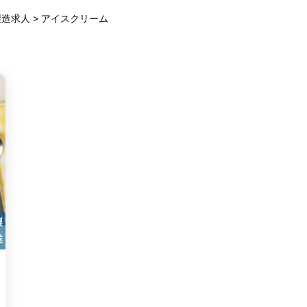
製造求人
>
アイスクリーム
製
業