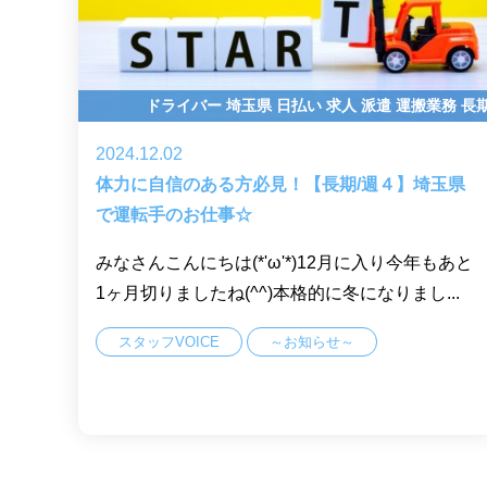
ドライバー
埼玉県
日払い
求人
派遣
運搬業務
長
2024.12.02
体力に自信のある方必見！【長期/週４】埼玉県
で運転手のお仕事☆
みなさんこんにちは(*'ω'*)12月に入り今年もあと
1ヶ月切りましたね(^^)本格的に冬になりまし...
スタッフVOICE
～お知らせ～