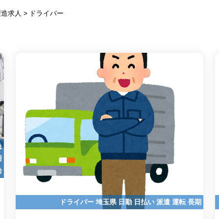
製造求人
>
ドライバー
急
用
給
ドライバー
埼玉県
日勤
日払い
派遣
運転
長期