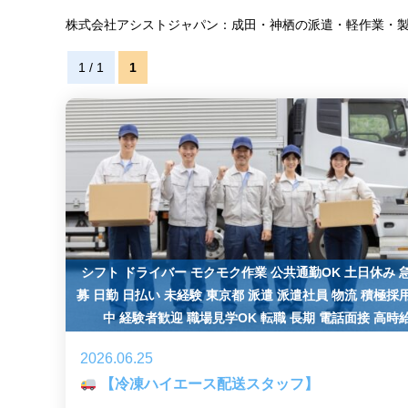
株式会社アシストジャパン：成田・神栖の派遣・軽作業・
1 / 1
1
シフト
ドライバー
モクモク作業
公共通勤OK
土日休み
募
日勤
日払い
未経験
東京都
派遣
派遣社員
物流
積極採
中
経験者歓迎
職場見学OK
転職
長期
電話面接
高時
2026.06.25
【冷凍ハイエース配送スタッフ】