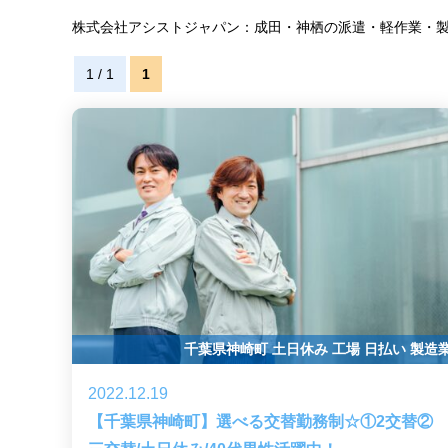
株式会社アシストジャパン：成田・神栖の派遣・軽作業・
1 / 1
1
千葉県神崎町
土日休み
工場
日払い
製造
2022.12.19
【千葉県神崎町】選べる交替勤務制☆①2交替②