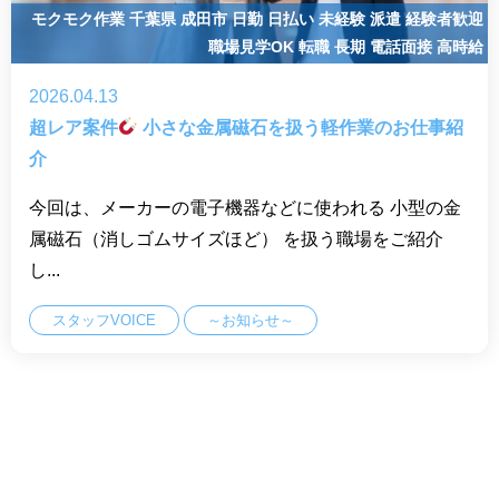
モクモク作業
千葉県
成田市
日勤
日払い
未経験
派遣
経験者歓迎
職場見学OK
転職
長期
電話面接
高時給
2026.04.13
超レア案件
小さな金属磁石を扱う軽作業のお仕事紹
介
今回は、メーカーの電子機器などに使われる 小型の金
属磁石（消しゴムサイズほど） を扱う職場をご紹介
し...
スタッフVOICE
～お知らせ～