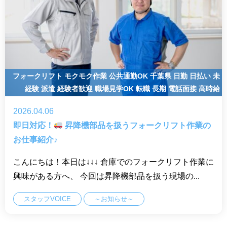
フォークリフト
モクモク作業
公共通勤OK
千葉県
日勤
日払い
未
経験
派遣
経験者歓迎
職場見学OK
転職
長期
電話面接
高時給
2026.04.06
即日対応！
昇降機部品を扱うフォークリフト作業の
お仕事紹介♪
こんにちは！本日は↓↓↓ 倉庫でのフォークリフト作業に
興味がある方へ、 今回は昇降機部品を扱う現場の...
スタッフVOICE
～お知らせ～