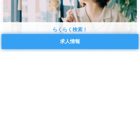
らくらく検索！
求人情報
ネイルOK
千葉県
日勤
日払い
服装自由
未経験
派遣
長期
高時給
2024.04.22
千葉県銚子市/土日お休みのお仕事♪
寒い日も減り、お仕事しやすい気候になりましたね
(^^)/今回は、銚子市でのお仕事をご紹介いたします！...
スタッフVOICE