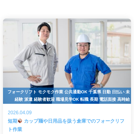
フォークリフト
モクモク作業
公共通勤OK
千葉県
日勤
日払い
未
経験
派遣
経験者歓迎
職場見学OK
転職
長期
電話面接
高時給
2026.04.09
短期
カップ麺や日用品を扱う倉庫でのフォークリフ
ト作業