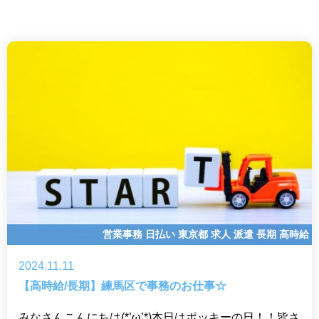
営業事務
日払い
東京都
求人
派遣
長期
高時給
2024.11.11
【高時給/長期】練馬区で事務のお仕事☆
みなさんこんにちは(*’ω’*)本日はポッキーの日！！皆さ