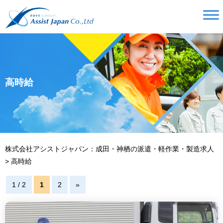
高時給
株式会社アシストジャパン：成田・神栖の派遣・軽作業・製造求人
>
高時給
1 / 2
1
2
»