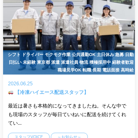
シフト
ドライバー
モクモク作業
公共通勤OK
土日休み
急募
日勤
日払い
未経験
東京都
派遣
派遣社員
物流
積極採用中
経験者歓迎
職場見学OK
転職
長期
電話面接
高時給
2026.06.25
【冷凍ハイエース配送スタッフ】
最近は暑さも本格的になってきましたね。そんな中で
も現場のスタッフが毎日ていねいに配送を続けてくれ
てい...
スタッフVOICE
～お知らせ～