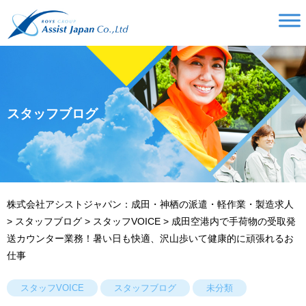
スタッフブログ
株式会社アシストジャパン：成田・神栖の派遣・軽作業・製造求人
>
スタッフブログ
>
スタッフVOICE
>
成田空港内で手荷物の受取発
送カウンター業務！暑い日も快適、沢山歩いて健康的に頑張れるお
仕事
スタッフVOICE
スタッフブログ
未分類