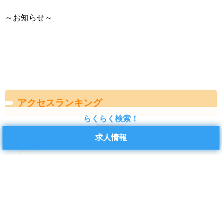
～お知らせ～
アクセスランキング
らくらく検索！
求人情報
タグ
アシストジャパン
バイトル
ピッキング
フォークリフト
事務
交替勤務
仕事
仕分け
倉庫
倉庫作業
倉庫内作業
千葉県
土日休み
土日祝
地元