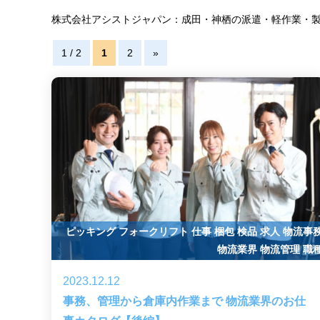
株式会社アシストジャパン：成田・神栖の派遣・軽作業・
1 / 2
1
2
»
ピッキング
フォークリフト
仕事
梱包
検品
求人
物流事
物流業界
物流管理
職
2023.12.12
事務、管理から倉庫内作業まで 物流業界のお仕