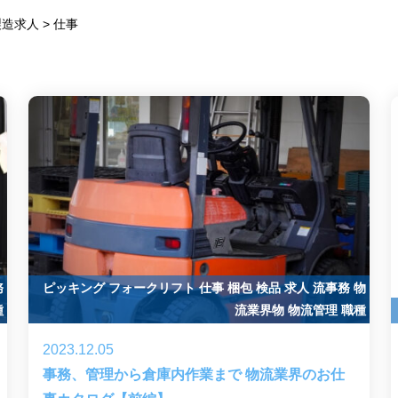
製造求人
>
仕事
務
ピッキング
フォークリフト
仕事
梱包
検品
求人
流事務
物
種
流業界物
物流管理
職種
2023.12.05
事務、管理から倉庫内作業まで 物流業界のお仕